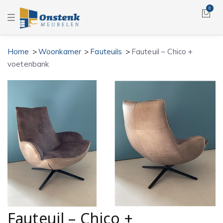
0
T
o
g
g
l
Home
Woonkamer
Fauteuils
Fauteuil – Chico +
e
n
voetenbank
a
v
i
g
a
t
i
o
n
Fauteuil – Chico +