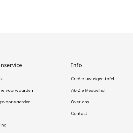
@furnihaus
enservice
Info
sk
Creëer uw eigen tafel
ne voorwaarden
Ak-Zie Meubelhal
ngsvoorwaarden
Over ons
Contact
ing